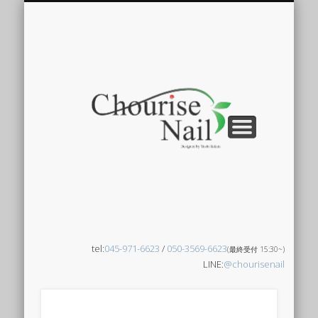
当店について
ネイルデザイン
ネイルチップ
よくある質問
ネイリスト
アクセス
ご予約はこちら
メニュー
ブログ
Chourise Nail??
Blog
Access
Menu
Nail gallery
Nail tips
Staff
FAQ
Chouri
Nail -
ュリー
ネイル
tel:
045-971-6623
/
050-3569-6623
(最終受付 15:30~)
LINE:
@chourisenail