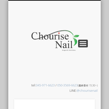
当店について
ネイルデザイン
ネイルチップ
よくある質問
ネイリスト
アクセス
ご予約はこちら
メニュー
ブログ
Chourise Nail??
Blog
Access
Menu
Nail gallery
Nail tips
Staff
FAQ
Chouri
Nail -
ュリー
ネイル
tel:
045-971-6623
/
050-3569-6623
(最終受付 15:30~)
LINE:
@chourisenail