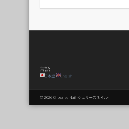
言語:
日本語
English
© 2026 Chourise Nail -シュリーズネイル-