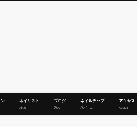
urise Nail -シュリーズネイル-
イン
ネイリスト
ブログ
ネイルチップ
アクセス
Staff
Blog
Nail tips
Access