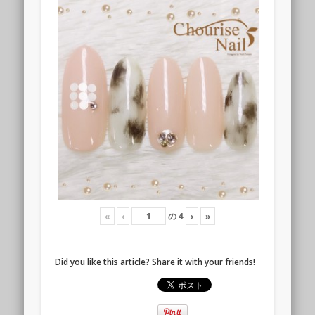
«
‹
の
4
›
»
Did you like this article? Share it with your friends!