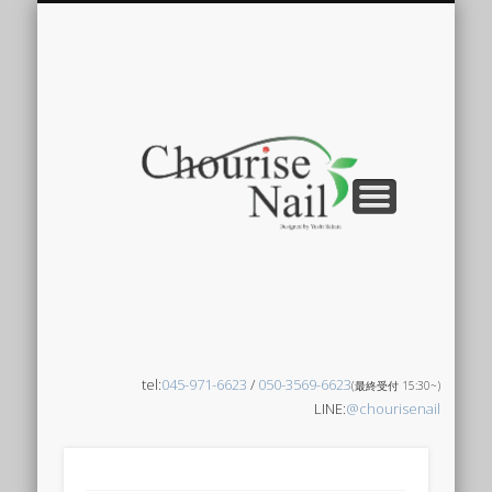
当店について
ネイルデザイン
ネイルチップ
よくある質問
ネイリスト
アクセス
ご予約はこちら
メニュー
ブログ
Chourise Nail??
Blog
Access
Menu
Nail gallery
Nail tips
Staff
FAQ
Chouri
Nail -
ュリー
ネイル
tel:
045-971-6623
/
050-3569-6623
(最終受付 15:30~)
LINE:
@chourisenail